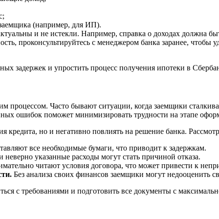
с;
заемщика (например, для ИП).
актуальны и не истекли. Например, справка о доходах должна бы
ость, проконсультируйтесь с менеджером банка заранее, чтобы 
ных задержек и упростить процесс получения ипотеки в Сберба
м процессом. Часто бывают ситуации, когда заемщики сталкива
нных ошибок поможет минимизировать трудности на этапе офор
я кредита, но и негативно повлиять на решение банка. Рассмот
тавляют все необходимые бумаги, что приводит к задержкам.
 неверно указанные расходы могут стать причиной отказа.
мательно читают условия договора, что может привести к неп
ти.
Без анализа своих финансов заемщики могут недооценить с
иться с требованиями и подготовить все документы с максималь