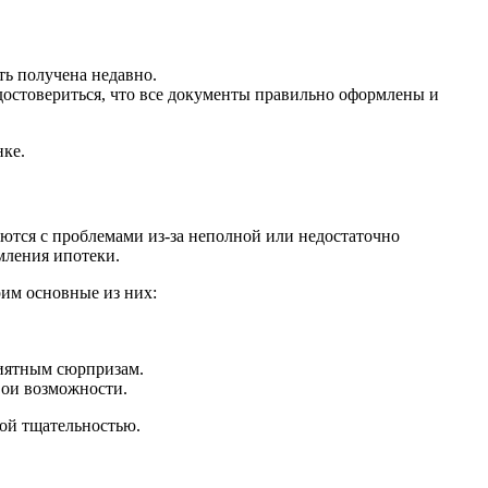
ть получена недавно.
удостовериться, что все документы правильно оформлены и
нке.
ются с проблемами из-за неполной или недостаточно
мления ипотеки.
рим основные из них:
риятным сюрпризам.
вои возможности.
ной тщательностью.