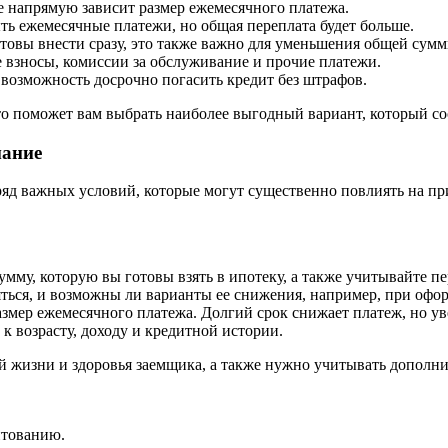
е напрямую зависит размер ежемесячного платежа.
ь ежемесячные платежи, но общая переплата будет больше.
товы внести сразу, это также важно для уменьшения общей сумм
взносы, комиссии за обслуживание и прочие платежи.
 возможность досрочно погасить кредит без штрафов.
о поможет вам выбрать наиболее выгодный вариант, который со
мание
яд важных условий, которые могут существенно повлиять на при
му, которую вы готовы взять в ипотеку, а также учитывайте пе
яться, и возможны ли варианты ее снижения, например, при офо
азмер ежемесячного платежа. Долгий срок снижает платеж, но у
к возрасту, доходу и кредитной истории.
ой жизни и здоровья заемщика, а также нужно учитывать дополн
итованию.