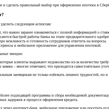
и и сделать правильный выбор при оформлении ипотеки в Сбер
т?
 уделить следующим аспектам:
 что важно заранее ознакомиться с полной информацией о ставк
аются быстрой работы банка на этапе предварительного одобре
про вежливость и готовность сотрудников ответить на вопросы.
сервисы и мобильное приложение для управления ипотекой.
льные эмоции:
которые клиенты выражают недовольство из-за количества треб
 заявки
– многие отмечают, что приходится самостоятельно уто
иальным заемщикам не только избежать лишних трудностей, но и
аиболее подходящей программы и сбора необходимой документаци
ных задержек в процессе оформления кредита.
ку через интернет-банк, мобильное приложение или посетить отд