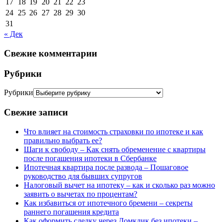
17
18
19
20
21
22
23
24
25
26
27
28
29
30
31
« Дек
Свежие комментарии
Рубрики
Рубрики
Свежие записи
Что влияет на стоимость страховки по ипотеке и как
правильно выбрать ее?
Шаги к свободу – Как снять обременение с квартиры
после погашения ипотеки в Сбербанке
Ипотечная квартира после развода – Пошаговое
руководство для бывших супругов
Налоговый вычет на ипотеку – как и сколько раз можно
заявить о вычетах по процентам?
Как избавиться от ипотечного бремени – секреты
раннего погашения кредита
Как оформить сделку через Домклик без ипотеки –