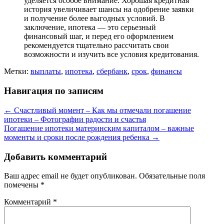
уделяется особое внимание. Хорошая кредитная
история увеличивает шансы на одобрение заявки
и получение более выгодных условий. В
заключение, ипотека — это серьезный
финансовый шаг, и перед его оформлением
рекомендуется тщательно рассчитать свои
возможности и изучить все условия кредитования.
Метки:
выплаты
,
ипотека
,
сбербанк
,
срок
,
финансы
Навигация по записям
←
Счастливый момент – Как мы отмечали погашение
ипотеки – Фотографии радости и счастья
Погашение ипотеки материнским капиталом – важные
моменты и сроки после рождения ребенка
→
Добавить комментарий
Ваш адрес email не будет опубликован.
Обязательные поля
помечены
*
Комментарий
*