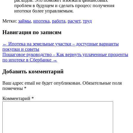
расходов. Это поможет избежать финансовых
проблем в будущем и сделать процесс получения
ипотеки более управляемым.
Метки:
займы
,
ипотека
,
работа
,
расчет
,
труд
Навигация по записям
←
Ипотека на земельные участки – доступные варианты
покупки и советы
Пошаговое руководство – Как вернуть уплаченные проценты
по ипотеке в Сбербанке
→
Добавить комментарий
Ваш адрес email не будет опубликован.
Обязательные поля
помечены
*
Комментарий
*