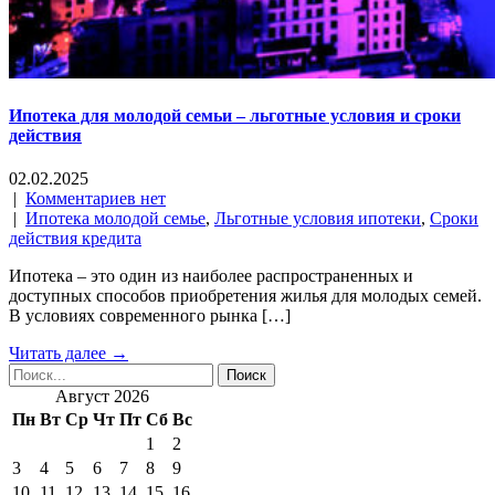
Ипотека для молодой семьи – льготные условия и сроки
действия
02.02.2025
|
Комментариев нет
|
Ипотека молодой семье
,
Льготные условия ипотеки
,
Сроки
действия кредита
Ипотека – это один из наиболее распространенных и
доступных способов приобретения жилья для молодых семей.
В условиях современного рынка […]
Читать далее →
Август 2026
Пн
Вт
Ср
Чт
Пт
Сб
Вс
1
2
3
4
5
6
7
8
9
10
11
12
13
14
15
16