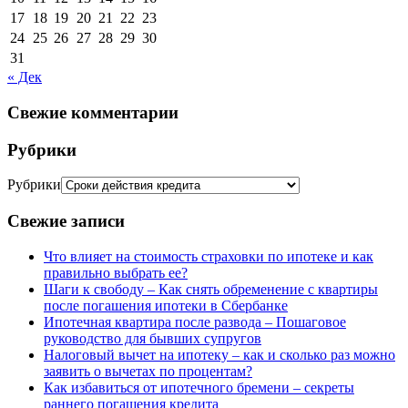
17
18
19
20
21
22
23
24
25
26
27
28
29
30
31
« Дек
Свежие комментарии
Рубрики
Рубрики
Свежие записи
Что влияет на стоимость страховки по ипотеке и как
правильно выбрать ее?
Шаги к свободу – Как снять обременение с квартиры
после погашения ипотеки в Сбербанке
Ипотечная квартира после развода – Пошаговое
руководство для бывших супругов
Налоговый вычет на ипотеку – как и сколько раз можно
заявить о вычетах по процентам?
Как избавиться от ипотечного бремени – секреты
раннего погашения кредита