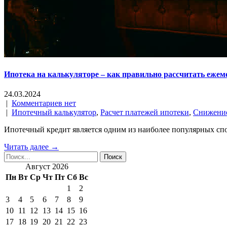
Ипотека на калькуляторе – как правильно рассчитать еже
24.03.2024
|
Комментариев нет
|
Ипотечный калькулятор
,
Расчет платежей ипотеки
,
Снижение
Ипотечный кредит является одним из наиболее популярных спос
Читать далее →
Август 2026
Пн
Вт
Ср
Чт
Пт
Сб
Вс
1
2
3
4
5
6
7
8
9
10
11
12
13
14
15
16
17
18
19
20
21
22
23