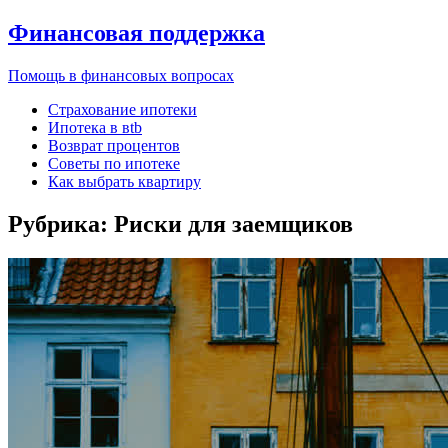
Финансовая поддержка
Помощь в финансовых вопросах
Страхование ипотеки
Ипотека в вtb
Возврат процентов
Советы по ипотеке
Как выбрать квартиру
Рубрика:
Риски для заемщиков