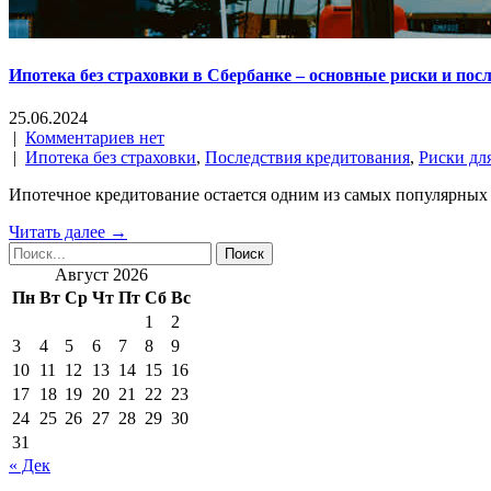
Ипотека без страховки в Сбербанке – основные риски и по
25.06.2024
|
Комментариев нет
|
Ипотека без страховки
,
Последствия кредитования
,
Риски дл
Ипотечное кредитование остается одним из самых популярных 
Читать далее →
Август 2026
Пн
Вт
Ср
Чт
Пт
Сб
Вс
1
2
3
4
5
6
7
8
9
10
11
12
13
14
15
16
17
18
19
20
21
22
23
24
25
26
27
28
29
30
31
« Дек