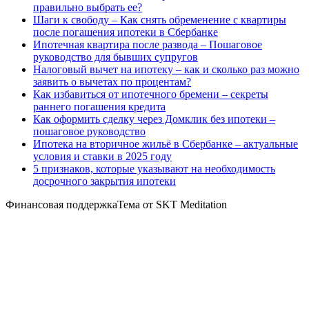
правильно выбрать ее?
Шаги к свободу – Как снять обременение с квартиры
после погашения ипотеки в Сбербанке
Ипотечная квартира после развода – Пошаговое
руководство для бывших супругов
Налоговый вычет на ипотеку – как и сколько раз можно
заявить о вычетах по процентам?
Как избавиться от ипотечного бремени – секреты
раннего погашения кредита
Как оформить сделку через Домклик без ипотеки –
пошаговое руководство
Ипотека на вторичное жильё в Сбербанке – актуальные
условия и ставки в 2025 году
5 признаков, которые указывают на необходимость
досрочного закрытия ипотеки
Финансовая поддержкаТема от SKT Meditation